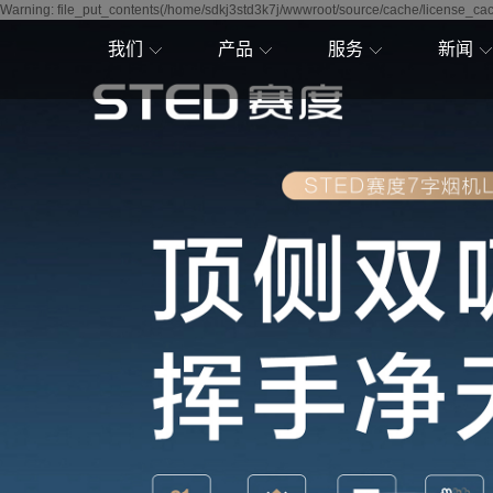
Warning: file_put_contents(/home/sdkj3std3k7j/wwwroot/source/cache/license_cach
我们
产品
服务
新闻
赛度简介
吸油烟机
售后服务
公司新
加入赛度
燃气灶
联系我们
行业资
寻求合作
热水器
帮助中心
技术资
赛度历程
壁挂炉
赛度战略
集成灶