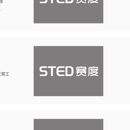
规
.
正常工