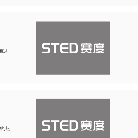
通过
致的热