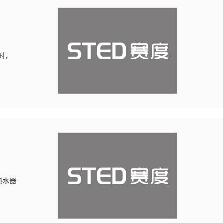
时，
热水器