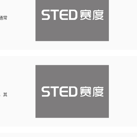
通常
，其