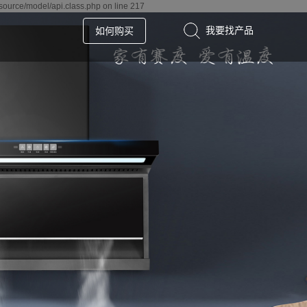
source/model/api.class.php on line 217
如何购买