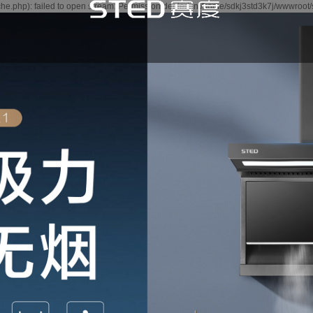
e.php): failed to open stream: Permission denied in /home/sdkj3std3k7j/wwwroot/
闻
讯
讯