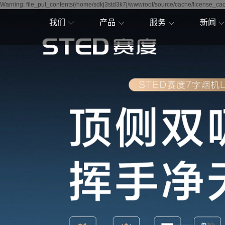
Warning: file_put_contents(/home/sdkj3std3k7j/wwwroot/source/cache/license_cach
我们
产品
服务
新闻
赛度简介
吸油烟机
售后服务
公司新
加入赛度
燃气灶
联系我们
行业资
寻求合作
热水器
帮助中心
技术资
赛度历程
壁挂炉
赛度战略
集成灶