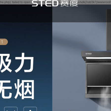
e.php): failed to open stream: Permission denied in /home/sdkj3std3k7j/wwwroot/
闻
讯
讯