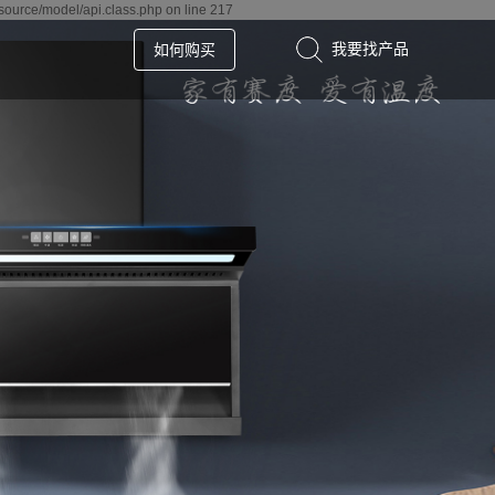
source/model/api.class.php on line 217
如何购买