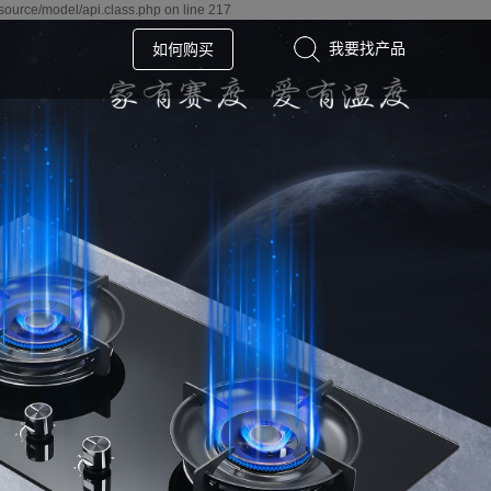
source/model/api.class.php on line 217
如何购买