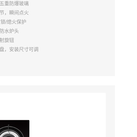
五重防爆玻璃
节，瞬间点火
童锁/熄火保护
防水炉头
射旋钮
盘，安装尺寸可调