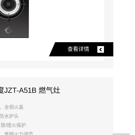
查看详情
JZT-A51B 燃气灶
、全铜火盖
防水炉头
童锁/熄火保护
、宽频火力调节