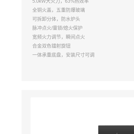
5.0kW大火力，63%热效率
全铜火盖，五重防爆玻璃
可拆卸分体，防水炉头
脉冲点火/童锁/熄火保护
宽频火力调节，瞬间点火
合金双色镭射旋钮
一体承重底盘，安装尺寸可调