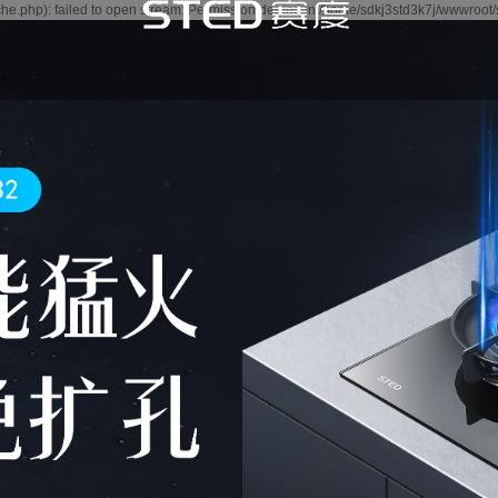
e.php): failed to open stream: Permission denied in /home/sdkj3std3k7j/wwwroot/
闻
讯
讯