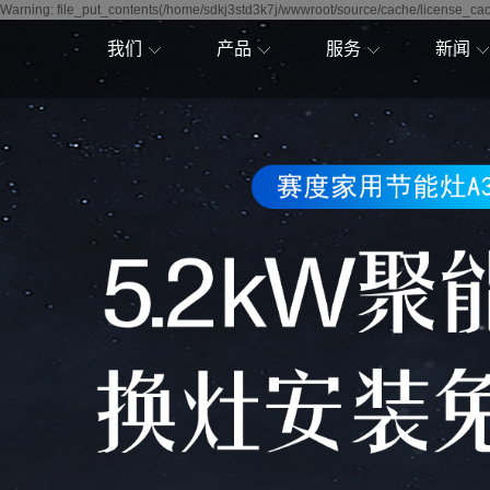
Warning: file_put_contents(/home/sdkj3std3k7j/wwwroot/source/cache/license_cach
我们
产品
服务
新闻
赛度简介
吸油烟机
售后服务
公司新
加入赛度
燃气灶
联系我们
行业资
寻求合作
热水器
帮助中心
技术资
赛度历程
壁挂炉
赛度战略
集成灶