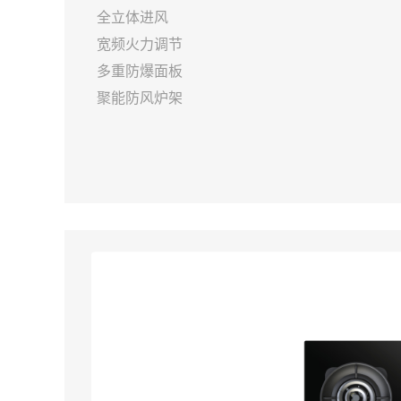
全立体进风
宽频火力调节
多重防爆面板
聚能防风炉架