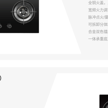
全铜火盖，
宽频火力调
脉冲点火/
可拆卸分体
合金双色镭
一体承重底
)