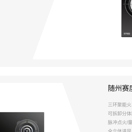
随州赛度
三环聚能火
可拆卸分体
脉冲点火/
全立体进风