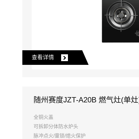
查看详情
随州赛度JZT-A20B 燃气灶(单灶
全铜火盖
可拆卸分体防水炉头
脉冲点火/童锁/熄火保护